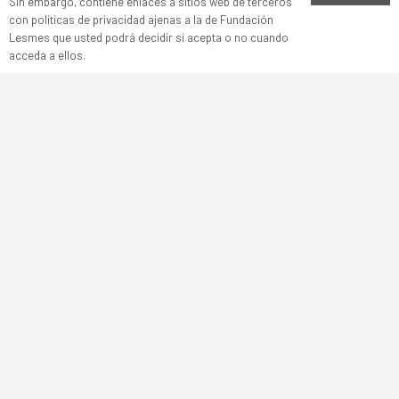
Sin embargo, contiene enlaces a sitios web de terceros
Fax: 947 22 10 98
con políticas de privacidad ajenas a la de Fundación
Mail: fundacionlesmes@fundacionlesmes.org
Lesmes que usted podrá decidir si acepta o no cuando
acceda a ellos.
Síguenos
Ofertas de empleo y prácticas
Envíanos tu currículum