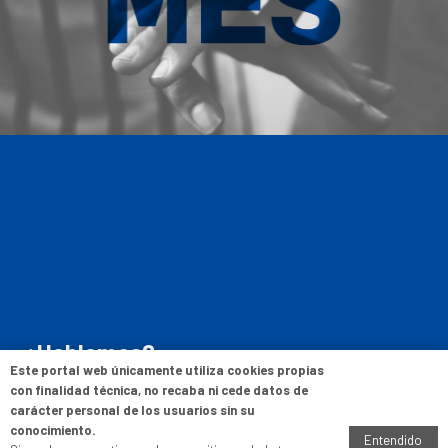
¿Hablamos?
Este portal web únicamente utiliza cookies propias
con finalidad técnica, no recaba ni cede datos de
C/ Manuel Altolaguirre, s/n. 09006 Burgos
carácter personal de los usuarios sin su
Tel: 947 24 45 11
conocimiento.
Entendido